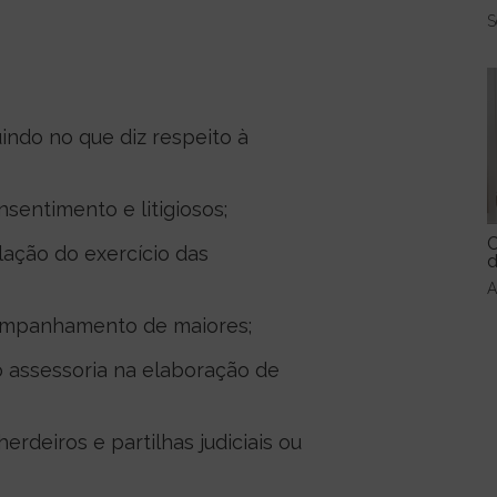
S
indo no que diz respeito à
entimento e litigiosos;
C
ação do exercício das
d
A
companhamento de maiores;
 assessoria na elaboração de
rdeiros e partilhas judiciais ou