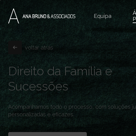
Skip
to
Á
Equipa
main
P
content
voltar atrás
Direito da Família e
Sucessões
Acompanhamos todo o processo, com soluções jur
personalizadas e eficazes.