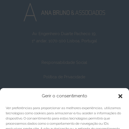
Av. Engenheiro Duarte Pacheco 19,
1º andar, 1070-100 Lisboa, Portugal
Responsabilidade Social
Política de Privacidade
Política de Cookies
Gerir o consentimento
Ver preferências para proporcionar as melhores experiências, utilizamos
tecnologias como cookies para armazenar e/ou aceder a informações do
dispositivo. O consentimento para estas tecnologias permitirá que
processemos dados como o comportamento de navegação ou IDs
exclusivos neste site. A não autorização ou a retirada do consentimento