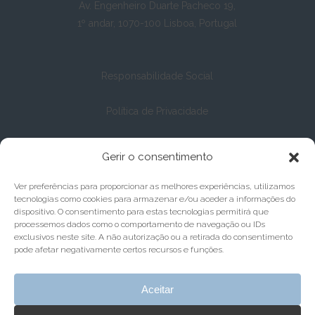
Av. Engenheiro Duarte Pacheco 19,
1º andar, 1070-100 Lisboa, Portugal
Responsabilidade Social
Política de Privacidade
Política de Cookies
Gerir o consentimento
Ver preferências para proporcionar as melhores experiências, utilizamos
tecnologias como cookies para armazenar e/ou aceder a informações do
dispositivo. O consentimento para estas tecnologias permitirá que
processemos dados como o comportamento de navegação ou IDs
exclusivos neste site. A não autorização ou a retirada do consentimento
pode afetar negativamente certos recursos e funções.
Aceitar