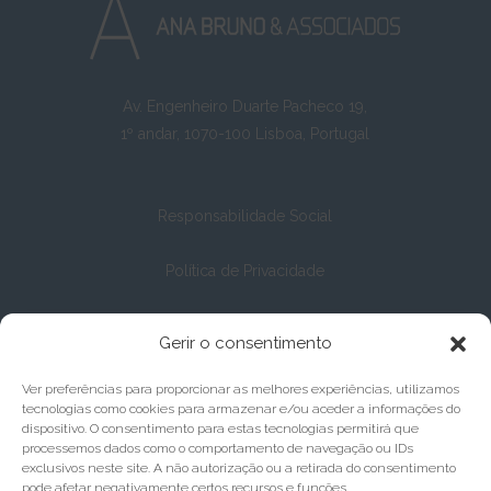
Av. Engenheiro Duarte Pacheco 19,
1º andar, 1070-100 Lisboa, Portugal
Responsabilidade Social
Política de Privacidade
Política de Cookies
Gerir o consentimento
Ver preferências para proporcionar as melhores experiências, utilizamos
tecnologias como cookies para armazenar e/ou aceder a informações do
dispositivo. O consentimento para estas tecnologias permitirá que
processemos dados como o comportamento de navegação ou IDs
exclusivos neste site. A não autorização ou a retirada do consentimento
pode afetar negativamente certos recursos e funções.